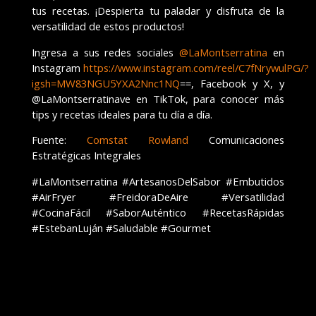
tus recetas. ¡Despierta tu paladar y disfruta de la
versatilidad de estos productos!
Ingresa a sus redes sociales
@LaMontserratina
en
Instagram
https://www.instagram.com/reel/C7fNrywulPG/?
igsh=MW83NGU5YXA2Nnc1NQ
==, Facebook y X, y
@LaMontserratinave en TikTok, para conocer más
tips y recetas ideales para tu día a día.
Fuente:
Comstat Rowland
Comunicaciones
Estratégicas Integrales
#LaMontserratina #ArtesanosDelSabor #Embutidos
#AirFryer #FreidoraDeAire #Versatilidad
#CocinaFácil #SaborAuténtico #RecetasRápidas
#EstebanLuján #Saludable #Gourmet