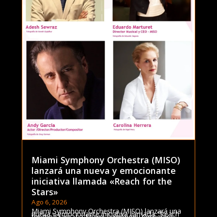
Miami Symphony Orchestra (MISO)
lanzará una nueva y emocionante
iniciativa llamada «Reach for the
Stars»
Ago 6, 2026
Miami Symphony Orchestra (MISO) lanzará una
nueva y emocionante iniciativa llamada "Reach
for the Stars" La Miami Symphony Orchestra