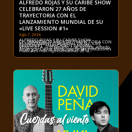
ALFREDO ROJAS Y SU CARIBE SHOW
CELEBRARON 27 AÑOS DE
TRAYECTORIA CON EL
LANZAMIENTO MUNDIAL DE SU
«LIVE SESSION #1»
Ago 7, 2026
ALFREDO ROJAS Y SU CARIBE SHOW
CELEBRARON 27 AÑOS DE TRAYECTORIA CON
EL LANZAMIENTO MUNDIAL DE SU "LIVE
SESSION #1" MARACAIBO / CABIMAS,
VENEZUELA — El pasado 2 de agosto, Alfredo
Rojas y su Caribe Show, una de las instituciones
musicales más representativas de la...