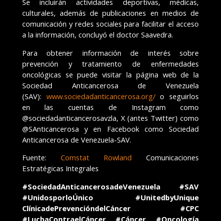
Se
incluirán actividades deportivas, médicas,
culturales, además de publicaciones en medios de
comunicación y redes sociales para facilitar el acceso
a la información, concluyó el doctor Saavedra.
Para obtener información de interés sobre
prevención y tratamiento de enfermedades
oncológicas se puede visitar la página web de la
Sociedad Anticancerosa de Venezuela
(SAV):
www.sociedadanticancerosa.org/
o seguirlos
en las cuentas de Instagram como
@sociedadanticancerosavzla, X (antes Twitter) como
@SAnticancerosa y en Facebook como Sociedad
Anticancerosa de Venezuela-SAV.
Fuente:
Comstat Rowland
Comunicaciones
Estratégicas Integrales
#SociedadAnticancerosadeVenezuela #SAV
#UnidosporloÚnico #UnitedbyUnique
ClínicadePrevencióndelCáncer #CPC
#LuchaContraelCáncer #Cáncer #Oncología