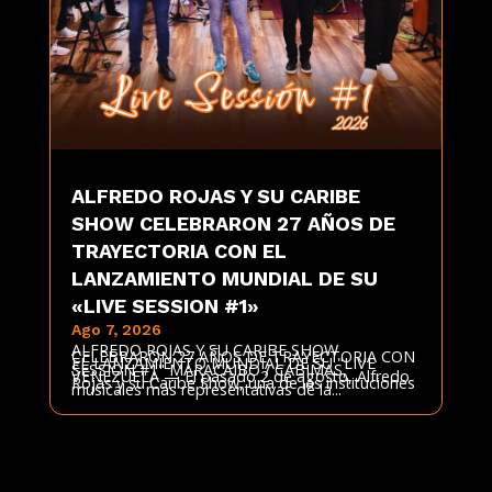
ALFREDO ROJAS Y SU CARIBE
SHOW CELEBRARON 27 AÑOS DE
TRAYECTORIA CON EL
LANZAMIENTO MUNDIAL DE SU
«LIVE SESSION #1»
Ago 7, 2026
ALFREDO ROJAS Y SU CARIBE SHOW
CELEBRARON 27 AÑOS DE TRAYECTORIA CON
EL LANZAMIENTO MUNDIAL DE SU "LIVE
SESSION #1" MARACAIBO / CABIMAS,
VENEZUELA — El pasado 2 de agosto, Alfredo
Rojas y su Caribe Show, una de las instituciones
musicales más representativas de la...