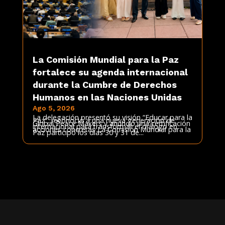
La Comisión Mundial para la Paz
fortalece su agenda internacional
durante la Cumbre de Derechos
Humanos en las Naciones Unidas
Ago 5, 2026
La delegación presentó su visión “Educar para la
Paz”, reconoció a una nueva generación de
Global Peace Makers y anunció una certificación
internacional para transformar el diálogo en
acciones concretas La Comisión Mundial para la
Paz participó los días 30 y 31 de...