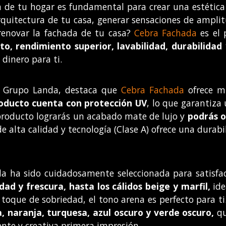
 de tu hogar es fundamental para crear una estética
quitectura de tu casa, generar sensaciones de amplitu
 renovar la fachada de tu casa?
Cebra Fachada
es el 
to, rendimiento superior, lavabilidad, durabilidad
dinero para ti.
e Grupo Landa, destaca que
Cebra Fachada
ofrece m
roducto cuenta con protección UV
, lo que garantiza
 producto lograrás un acabado mate de lujo y
podrás o
e alta calidad y tecnología (Clase A) ofrece una durab
da ha sido cuidadosamente seleccionada para satisfa
ad y frescura, hasta los cálidos beige y marfil,
ide
toque de sobriedad, el tono arena es perfecto para ti
, naranja, turquesa, azul oscuro y verde oscuro,
qu
ente y creativa primera impresión.