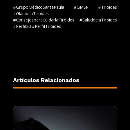
#GrupoMédicoSantaPaula #GMSP #Tiroides
#GlándulaTiroides
#ConsejosparaCuidarlaTiroides #SaluddelaTiroides
#Perfil20 #PerfilTiroideo
Artículos Relacionados