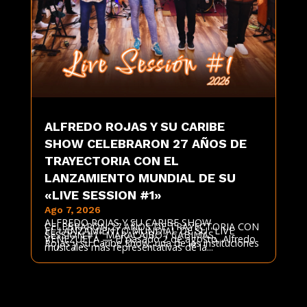
ALFREDO ROJAS Y SU CARIBE
SHOW CELEBRARON 27 AÑOS DE
TRAYECTORIA CON EL
LANZAMIENTO MUNDIAL DE SU
«LIVE SESSION #1»
Ago 7, 2026
ALFREDO ROJAS Y SU CARIBE SHOW
CELEBRARON 27 AÑOS DE TRAYECTORIA CON
EL LANZAMIENTO MUNDIAL DE SU "LIVE
SESSION #1" MARACAIBO / CABIMAS,
VENEZUELA — El pasado 2 de agosto, Alfredo
Rojas y su Caribe Show, una de las instituciones
musicales más representativas de la...