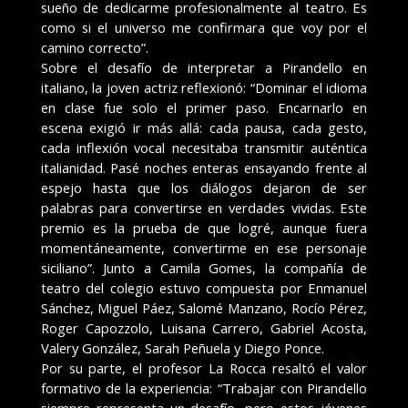
sueño de dedicarme profesionalmente al teatro. Es
como si el universo me confirmara que voy por el
camino correcto”.
Sobre el desafío de interpretar a Pirandello en
italiano, la joven actriz reflexionó: “Dominar el idioma
en clase fue solo el primer paso. Encarnarlo en
escena exigió ir más allá: cada pausa, cada gesto,
cada inflexión vocal necesitaba transmitir auténtica
italianidad. Pasé noches enteras ensayando frente al
espejo hasta que los diálogos dejaron de ser
palabras para convertirse en verdades vividas. Este
premio es la prueba de que logré, aunque fuera
momentáneamente, convertirme en ese personaje
siciliano”. Junto a Camila Gomes, la compañía de
teatro del colegio estuvo compuesta por Enmanuel
Sánchez, Miguel Páez, Salomé Manzano, Rocío Pérez,
Roger Capozzolo, Luisana Carrero, Gabriel Acosta,
Valery González, Sarah Peñuela y Diego Ponce.
Por su parte, el profesor La Rocca resaltó el valor
formativo de la experiencia: “Trabajar con Pirandello
siempre representa un desafío, pero estos jóvenes