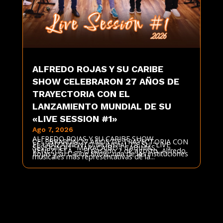
ALFREDO ROJAS Y SU CARIBE
SHOW CELEBRARON 27 AÑOS DE
TRAYECTORIA CON EL
LANZAMIENTO MUNDIAL DE SU
«LIVE SESSION #1»
Ago 7, 2026
ALFREDO ROJAS Y SU CARIBE SHOW
CELEBRARON 27 AÑOS DE TRAYECTORIA CON
EL LANZAMIENTO MUNDIAL DE SU "LIVE
SESSION #1" MARACAIBO / CABIMAS,
VENEZUELA — El pasado 2 de agosto, Alfredo
Rojas y su Caribe Show, una de las instituciones
musicales más representativas de la...