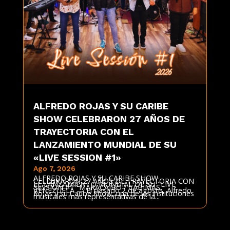
ALFREDO ROJAS Y SU CARIBE
SHOW CELEBRARON 27 AÑOS DE
TRAYECTORIA CON EL
LANZAMIENTO MUNDIAL DE SU
«LIVE SESSION #1»
Ago 7, 2026
ALFREDO ROJAS Y SU CARIBE SHOW
CELEBRARON 27 AÑOS DE TRAYECTORIA CON
EL LANZAMIENTO MUNDIAL DE SU "LIVE
SESSION #1" MARACAIBO / CABIMAS,
VENEZUELA — El pasado 2 de agosto, Alfredo
Rojas y su Caribe Show, una de las instituciones
musicales más representativas de la...