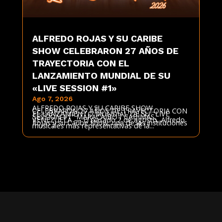
ALFREDO ROJAS Y SU CARIBE
SHOW CELEBRARON 27 AÑOS DE
TRAYECTORIA CON EL
LANZAMIENTO MUNDIAL DE SU
«LIVE SESSION #1»
Ago 7, 2026
ALFREDO ROJAS Y SU CARIBE SHOW
CELEBRARON 27 AÑOS DE TRAYECTORIA CON
EL LANZAMIENTO MUNDIAL DE SU "LIVE
SESSION #1" MARACAIBO / CABIMAS,
VENEZUELA — El pasado 2 de agosto, Alfredo
Rojas y su Caribe Show, una de las instituciones
musicales más representativas de la...