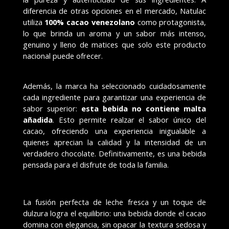
diferencia de otras opciones en el mercado, Natulac
utiliza
100%
cacao venezolano
como protagonista,
lo que brinda un aroma y un sabor m
á
s intenso,
genuino y lleno de matices que solo este producto
nacional puede ofrecer.
Adem
á
s, la marca ha
seleccionado cuidadosamente
cada ingrediente para garantizar
una experiencia de
sabor superior:
esta bebida no contiene malta
añadida
. Esto
permite realzar el sabor único del
cacao, ofreciendo una experiencia inigualable a
quienes aprecian la calidad y la intensidad de
un
verdadero chocolate. Definitivamente, es una bebida
pensada para el disfrute de toda la familia.
La fusi
ó
n perfecta de leche fresca y un toque de
dulzura logra el equilibrio: una bebida donde el cacao
domina con elegancia, sin opacar la textura sedosa y