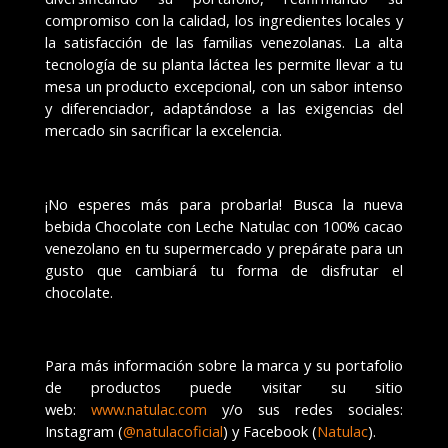
compromiso con la calidad, los ingredientes locales y
la satisfacci
ó
n de las familias venezolanas. La alta
tecnolog
í
a de su planta l
á
ctea les permite llevar a tu
mesa un producto excepcional, con un sabor intenso
y diferenciador, adapt
á
ndose a las exigencias del
mercado sin sacrificar la excelencia.
¡
No esperes m
á
s para probarla! Busca la nueva
bebida Chocolate con Leche Natulac con 100% cacao
venezolano en tu supermercado y prep
á
rate para un
gusto que cambiar
á
tu forma de disfrutar el
chocolate.
Para m
á
s informaci
ó
n sobre la marca y su portafolio
de productos puede visitar su sitio
web:
www.natulac.com
y/o sus redes sociales:
Instagram (
@natulacoficial
) y Facebook (
Natulac
).