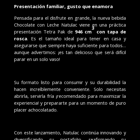
Presentación familiar, gusto que enamora
Pensada para el disfrute en grande, la nueva bebida
Chocolate con Leche Natulac viene en una pr
á
ctica
3
presentaci
ó
n Tetra Pak de
946 cm
con tapa de
rosca
. Es el tama
ñ
o ideal para tener en casa y
asegurarse que siempre haya suficiente para todos…
aunque advertimos:
¡
es tan delicioso que ser
á
dif
í
cil
parar en un solo vaso!
Su formato listo para consumir y su durabilidad la
hacen incre
í
blemente conveniente. Solo necesitas
abrirla, servirla fr
í
a
¡
recomendado para maximizar la
experiencia! y prepararte para un momento de puro
placer achocolatado.
Con este lanzamiento, Natulac contin
ú
a innovando y
diversificando su portafolio, reafirmando su