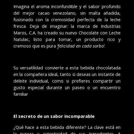
Imagina el aroma inconfundible y el sabor profundo
del mejor cacao venezolano, sin malta a
ñ
adida,
fusionado con la cremosidad perfecta de la leche
fresca. Deja de imaginar: la marca de Industrias
Maros, C.A. ha creado su nuevo Chocolate con Leche
Natulac, listo para tomar, un producto rico y
cremoso que es pura
‘
felicidad en cada sorbo
’
.
Su versatilidad convierte a esta bebida chocolatada
en la compa
ñ
era ideal, tanto si
deseas un instante de
deleite individual, como si prefieres compartir un
gusto especial durante un paseo o un encuentro
familiar
El secreto de un sabor incomparable
¿
Qu
é
hace a esta bebida diferente? La clave est
á
en
la pureza y autenticidad de sus ingredientes. A