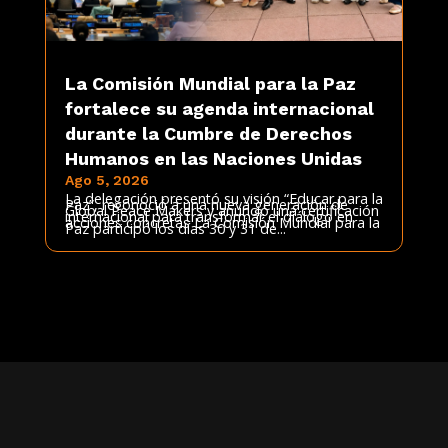
La Comisión Mundial para la Paz
fortalece su agenda internacional
durante la Cumbre de Derechos
Humanos en las Naciones Unidas
Ago 5, 2026
La delegación presentó su visión “Educar para la
Paz”, reconoció a una nueva generación de
Global Peace Makers y anunció una certificación
internacional para transformar el diálogo en
acciones concretas La Comisión Mundial para la
Paz participó los días 30 y 31 de...