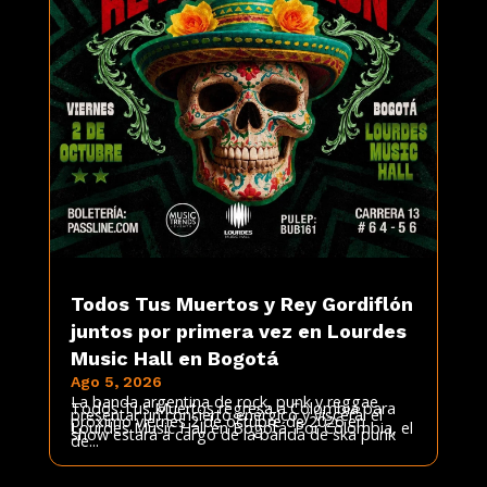
Todos Tus Muertos y Rey Gordiflón
juntos por primera vez en Lourdes
Music Hall en Bogotá
Ago 5, 2026
La banda argentina de rock, punk y reggae
Todos Tus Muertos regresa a Colombia para
presentar un concierto enérgico y visceral el
próximo viernes 2 de octubre de 2026 en
Lourdes Music Hall en Bogotá. Por Colombia, el
show estará a cargo de la banda de ska punk
de...