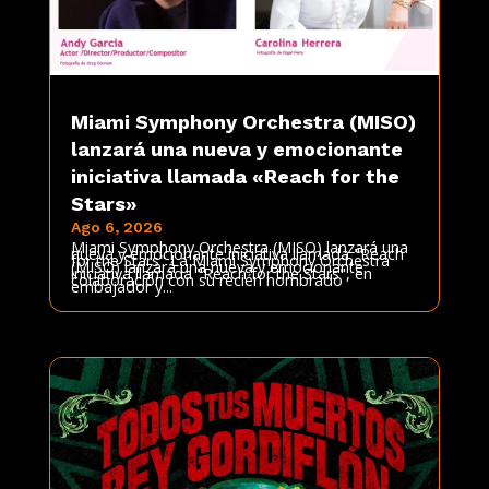
Miami Symphony Orchestra (MISO)
lanzará una nueva y emocionante
iniciativa llamada «Reach for the
Stars»
Ago 6, 2026
Miami Symphony Orchestra (MISO) lanzará una
nueva y emocionante iniciativa llamada "Reach
for the Stars" La Miami Symphony Orchestra
(MISO) lanzará una nueva y emocionante
iniciativa llamada "Reach for the Stars", en
colaboración con su recién nombrado
embajador y...