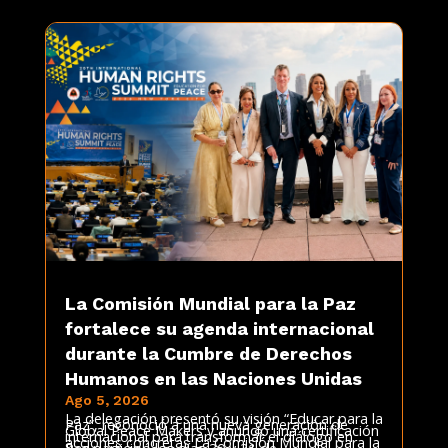
La Comisión Mundial para la Paz
fortalece su agenda internacional
durante la Cumbre de Derechos
Humanos en las Naciones Unidas
Ago 5, 2026
La delegación presentó su visión “Educar para la
Paz”, reconoció a una nueva generación de
Global Peace Makers y anunció una certificación
internacional para transformar el diálogo en
acciones concretas La Comisión Mundial para la