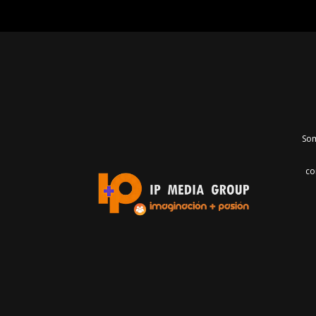
Som
co