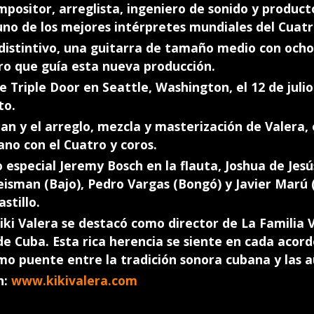
mpositor, arreglista, ingeniero de sonido y product
o de los mejores intérpretes mundiales del Cuat
distintivo, una guitarra de tamaño medio con och
oro que guía esta nueva producción.
 Triple Door en Seattle, Washington, el 12 de julio
to.
an y el arreglo, mezcla y masterización de Valera
ano con el Cuatro y coros.
o especial Jeremy Bosch en la flauta, Joshua de Jesús
eisman (Bajo), Pedro Vargas (Bongó) y Javier Marú (
stillo.
Kiki Valera se destacó como director de La Familia
de Cuba. Esta rica herencia se siente en cada acor
mo puente entre la tradición sonora cubana y las a
n:
www.kikivalera.com