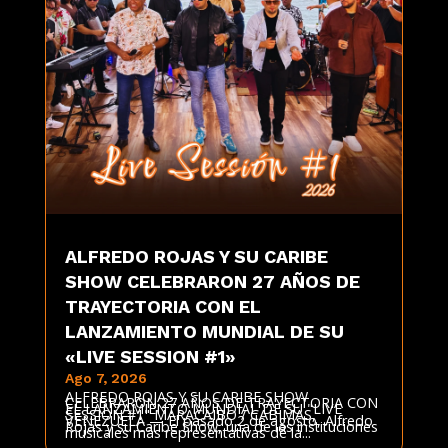
ALFREDO ROJAS Y SU CARIBE
SHOW CELEBRARON 27 AÑOS DE
TRAYECTORIA CON EL
LANZAMIENTO MUNDIAL DE SU
«LIVE SESSION #1»
Ago 7, 2026
ALFREDO ROJAS Y SU CARIBE SHOW
CELEBRARON 27 AÑOS DE TRAYECTORIA CON
EL LANZAMIENTO MUNDIAL DE SU "LIVE
SESSION #1" MARACAIBO / CABIMAS,
VENEZUELA — El pasado 2 de agosto, Alfredo
Rojas y su Caribe Show, una de las instituciones
musicales más representativas de la...