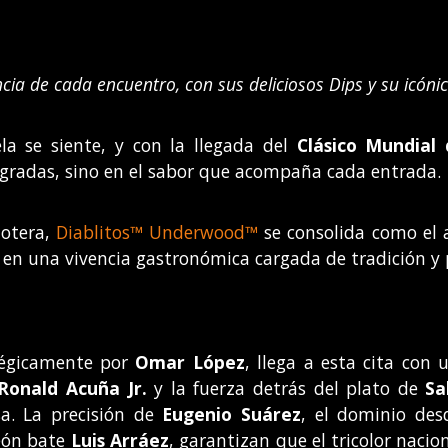
a de cada encuentro, con sus deliciosos Dips y su icónico
la se siente, y con la llegada del
Clásico Mundial 
s gradas, sino en el sabor que acompaña cada entrada.
lotera,
Diablitos™ Underwood™
se consolida como el a
n una vivencia gastronómica cargada de tradición y 
atégicamente por
Omar López
, llega a esta cita con
Ronald Acuña Jr.
y la fuerza detrás del plato de
Sa
a. La precisión de
Eugenio Suárez
, el dominio de
eón bate
Luis Arráez
, garantizan que el tricolor naci