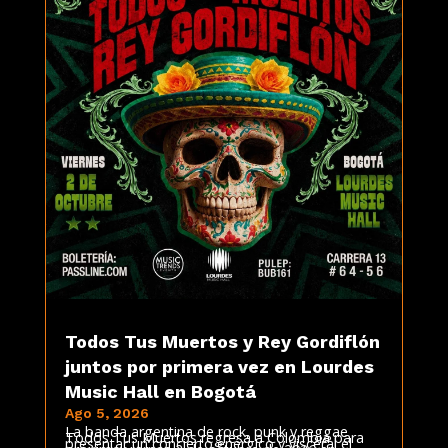
Todos Tus Muertos y Rey Gordiflón
juntos por primera vez en Lourdes
Music Hall en Bogotá
Ago 5, 2026
La banda argentina de rock, punk y reggae
Todos Tus Muertos regresa a Colombia para
presentar un concierto enérgico y visceral el