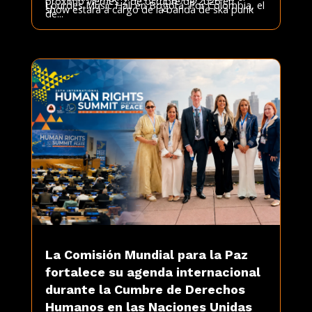
próximo viernes 2 de octubre de 2026 en
Lourdes Music Hall en Bogotá. Por Colombia, el
show estará a cargo de la banda de ska punk
de...
La Comisión Mundial para la Paz
fortalece su agenda internacional
durante la Cumbre de Derechos
Humanos en las Naciones Unidas