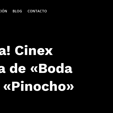
CIÓN
BLOG
CONTACTO
a! Cinex
la de «Boda
e «Pinocho»