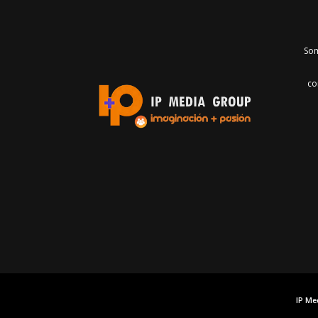
Som
co
IP Me