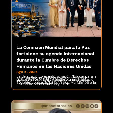
La Comisión Mundial para la Paz
fortalece su agenda internacional
durante la Cumbre de Derechos
Humanos en las Naciones Unidas
Ago 5, 2026
La delegación presentó su visión “Educar para la
Paz”, reconoció a una nueva generación de
Global Peace Makers y anunció una certificación
internacional para transformar el diálogo en
acciones concretas La Comisión Mundial para la
Paz participó los días 30 y 31 de...