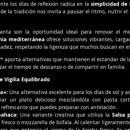
nte los días de reflexión radica en la
simplicidad de 
e la tradición nos invita a pausar el ritmo, nutrir el 
anta son la oportunidad ideal para renovar el me
mía mediterránea
ofrece soluciones vibrantes, carg
adez, respetando la ligereza que muchos buscan en est
i™
aporta alternativas que mantienen el estándar de la 
ar el tiempo de descanso o de compartir en familia.
 Vigilia Equilibrado
a»:
Una alternativa excelente para los días de sol y as
ar un plato delicioso mezclándola con pasta corta
 refrescante que puedes preparar con antelación.
bahaca:
Una variante creativa que utiliza la
Salsa 
resco o mozzarella de búfala. Al calentar ligeramente l
ras que potencia el aroma de la hierba fresca. Es u