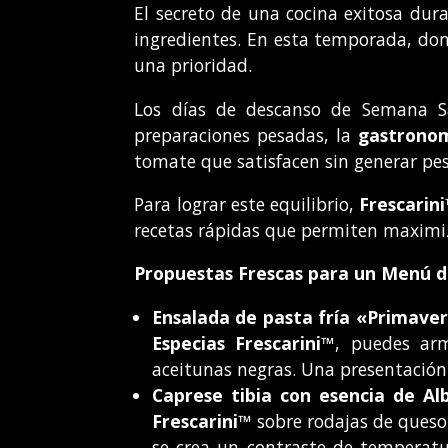
El secreto de una cocina exitosa dura
ingredientes. En esta temporada, dond
una prioridad.
Los días de descanso de Semana S
preparaciones pesadas, la
gastrono
tomate que satisfacen sin generar pes
Para lograr este equilibrio,
Frescarin
recetas rápidas que permiten maximiz
Propuestas Frescas para un Menú de
Ensalada de pasta fría «Primaver
Especias Frescarini™
, puedes arm
aceitunas negras. Una presentación
Caprese tibia con esencia de Al
Frescarini™
sobre rodajas de queso f
se crea un contraste de temperatu