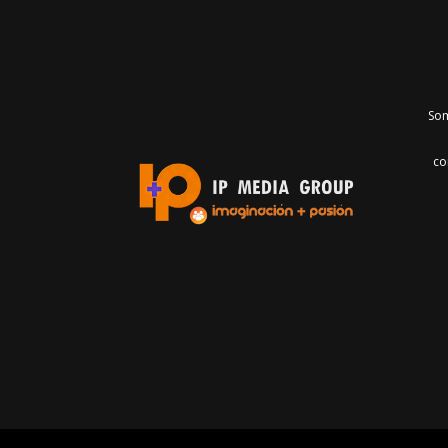
Som
co