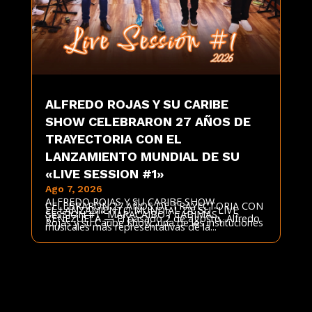
ALFREDO ROJAS Y SU CARIBE
SHOW CELEBRARON 27 AÑOS DE
TRAYECTORIA CON EL
LANZAMIENTO MUNDIAL DE SU
«LIVE SESSION #1»
Ago 7, 2026
ALFREDO ROJAS Y SU CARIBE SHOW
CELEBRARON 27 AÑOS DE TRAYECTORIA CON
EL LANZAMIENTO MUNDIAL DE SU "LIVE
SESSION #1" MARACAIBO / CABIMAS,
VENEZUELA — El pasado 2 de agosto, Alfredo
Rojas y su Caribe Show, una de las instituciones
musicales más representativas de la...