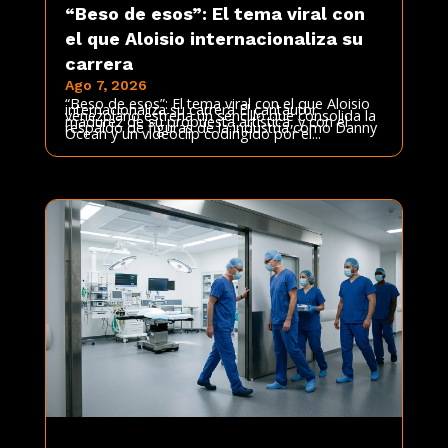
“Beso de esos”: El tema viral con
el que Aloisio internacionaliza su
carrera
Ago 7, 2026
“Beso de esos”: El tema viral con el que Aloisio
internacionaliza su carrera El cantautor
venezolano estrena un sencillo que consolida la
madurez de su propuesta artística, y con el
respaldo de figuras de la industria como Danny
Ocean y un videoclip codirigido por el...