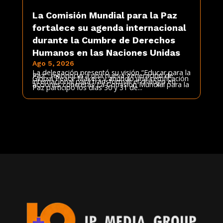
La Comisión Mundial para la Paz
fortalece su agenda internacional
durante la Cumbre de Derechos
Humanos en las Naciones Unidas
Ago 5, 2026
La delegación presentó su visión “Educar para la
Paz”, reconoció a una nueva generación de
Global Peace Makers y anunció una certificación
internacional para transformar el diálogo en
acciones concretas La Comisión Mundial para la
Paz participó los días 30 y 31 de...