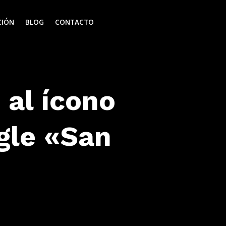
CIÓN
BLOG
CONTACTO
 al ícono
gle «San