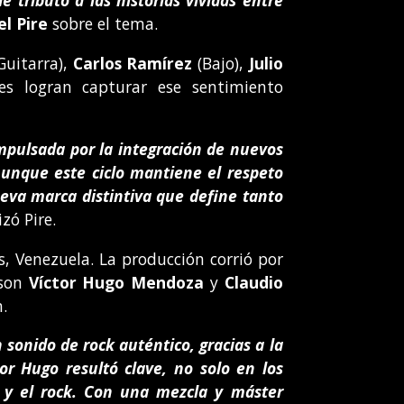
 tributo a las historias vividas entre
l Pire
sobre el tema.
Guitarra),
Carlos Ramírez
(Bajo),
Julio
nes logran capturar ese sentimiento
impulsada por la integración de nuevos
Aunque este ciclo mantiene el respeto
ueva marca distintiva que define tanto
izó Pire.
s, Venezuela. La producción corrió por
 son
Víctor Hugo Mendoza
y
Claudio
n.
onido de rock auténtico, gracias a la
tor Hugo resultó clave, no solo en los
a y el rock. Con una mezcla y máster