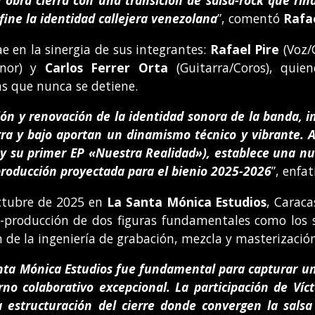
obra cierra con una transición de salsa-rock que rinde
fine la identidad callejera venezolana
”, comentó
Rafae
e en la sinergia de sus integrantes:
Rafael Pire
(Voz/
enor) y
Carlos Ferrer Orta
(Guitarra/Coros), quie
as que nunca se detiene.
ión y renovación de la identidad sonora de la banda, 
ra y bajo aportan un dinamismo técnico y vibrante. 
 y su primer EP «Nuestra Realidad»), establece una n
 producción proyectada para el bienio 2025-2026
”, enfat
octubre de 2025 en
La Santa Mónica Estudios
, Caraca
o-producción de dos figuras fundamentales como los
 de la ingeniería de grabación, mezcla y masterizació
ta Mónica Estudios fue fundamental para capturar un s
no colaborativo excepcional. La participación de Víc
la estructuración del cierre donde convergen la sals