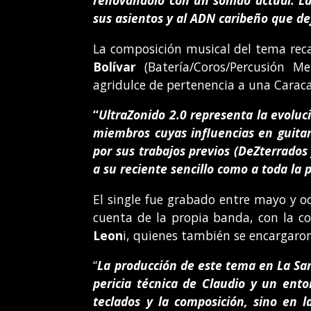
renovándolo con un sonido actual. La 
sus asientos y al ADN caribeño que de
La composición musical del tema reca
Bolívar
(Batería/Coros/Percusión M
agridulce de pertenencia a una Carac
“
UltraZonido 2.0 representa la evoluc
miembros cuyas influencias en guitar
por sus trabajos previos (DeZterrados
a su reciente sencillo como a toda la
El single fue grabado entre mayo y 
cuenta de la propia banda, con la c
Leon
i, quienes también se encargaron
“
La producción de este tema en La San
pericia técnica de Claudio y un entor
teclados y la composición, sino en 