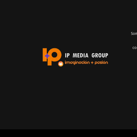
Som
co