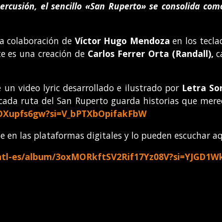
ercusión, el sencillo «San Ruperto» se consolida como
la colaboración de
Víctor Hugo Mendoza
en los tecla
te es una creación de
Carlos Ferrer Orta (Randall),
ca
un video lyric desarrollado e ilustrado por
Letra So
 cada ruta del San Ruperto guarda historias que mere
WOXupfs6gw?si=V_bPTXbOpifakFbW
le en las plataformas digitales y lo pueden escuchar aq
/intl-es/album/3oxMORkftSV2Rif17Yz08V?si=YJGD