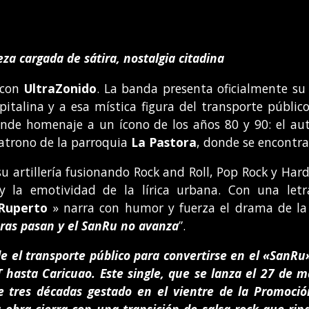
a cargada de sátira, nostalgia citadina
r con
UltraZonido
. La banda presenta oficialmente su
pitalina y a esa mística figura del transporte públic
 rinde homenaje a un ícono de los años 80 y 90: el 
patrono de la parroquia
La Pastora
, donde se encontra
su artillería fusionando Rock and Roll, Pop Rock y Hard
 y la emotividad de la lírica urbana. Con una le
Ruperto
» narra con humor y fuerza el drama de la 
oras pasan y el SanRu no avanza
”.
e el transporte público para convertirse en
el
«SanRu
 hasta Caricuao. Este single, que se lanza el 27 de 
 tres décadas gestado en el vientre de la Promoción