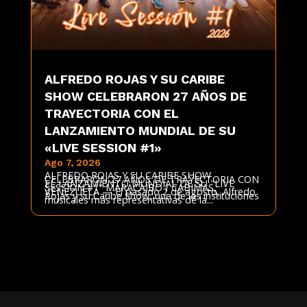
ALFREDO ROJAS Y SU CARIBE
SHOW CELEBRARON 27 AÑOS DE
TRAYECTORIA CON EL
LANZAMIENTO MUNDIAL DE SU
«LIVE SESSION #1»
Ago 7, 2026
ALFREDO ROJAS Y SU CARIBE SHOW
CELEBRARON 27 AÑOS DE TRAYECTORIA CON
EL LANZAMIENTO MUNDIAL DE SU "LIVE
SESSION #1" MARACAIBO / CABIMAS,
VENEZUELA — El pasado 2 de agosto, Alfredo
Rojas y su Caribe Show, una de las instituciones
musicales más representativas de la...