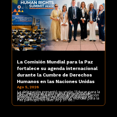
La Comisión Mundial para la Paz
fortalece su agenda internacional
durante la Cumbre de Derechos
Humanos en las Naciones Unidas
Ago 5, 2026
La delegación presentó su visión “Educar para la
Paz”, reconoció a una nueva generación de
Global Peace Makers y anunció una certificación
internacional para transformar el diálogo en
acciones concretas La Comisión Mundial para la
Paz participó los días 30 y 31 de...