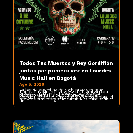
Todos Tus Muertos y Rey Gordiflón
juntos por primera vez en Lourdes
Music Hall en Bogotá
Ago 5, 2026
La banda argentina de rock, punk y reggae
Todos Tus Muertos regresa a Colombia para
presentar un concierto enérgico y visceral el
próximo viernes 2 de octubre de 2026 en
Lourdes Music Hall en Bogotá. Por Colombia, el
show estará a cargo de la banda de ska punk
de...