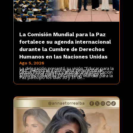
La Comisión Mundial para la Paz
fortalece su agenda internacional
durante la Cumbre de Derechos
Humanos en las Naciones Unidas
Ago 5, 2026
La delegación presentó su visión “Educar para la
Paz”, reconoció a una nueva generación de
Global Peace Makers y anunció una certificación
internacional para transformar el diálogo en
acciones concretas La Comisión Mundial para la
Paz participó los días 30 y 31 de...