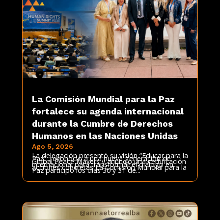
La Comisión Mundial para la Paz
fortalece su agenda internacional
durante la Cumbre de Derechos
Humanos en las Naciones Unidas
Ago 5, 2026
La delegación presentó su visión “Educar para la
Paz”, reconoció a una nueva generación de
Global Peace Makers y anunció una certificación
internacional para transformar el diálogo en
acciones concretas La Comisión Mundial para la
Paz participó los días 30 y 31 de...