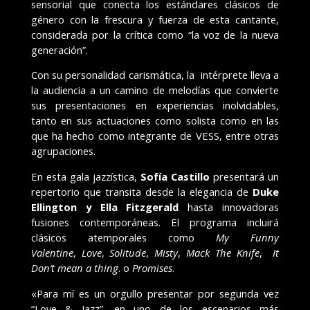
sensorial que conecta los estándares clásicos de
género con la frescura y fuerza de esta cantante,
considerada por la crítica como “la voz de la nueva
generación”.
Con su personalidad carismática, la intérprete lleva a
la audiencia a un camino de melodías que convierte
sus presentaciones en experiencias inolvidables,
tanto en sus actuaciones como solista como en las
que ha hecho como integrante de VESS, entre otras
agrupaciones.
En esta gala jazzística,
Sofía Castillo
presentará un
repertorio que transita desde la elegancia de
Duke
Ellington y Ella Fitzgerald
hasta innovadoras
fusiones contemporáneas. El programa incluirá
clásicos atemporales como
My Funny
Valentine
,
Love
,
Solitude
,
Misty
,
Mack The Knife
,
It
Don’t mean a thing
. o
Promises
.
«Para mí es un orgullo presentar por segunda vez
“Love & Jazz”, en uno de los escenarios más