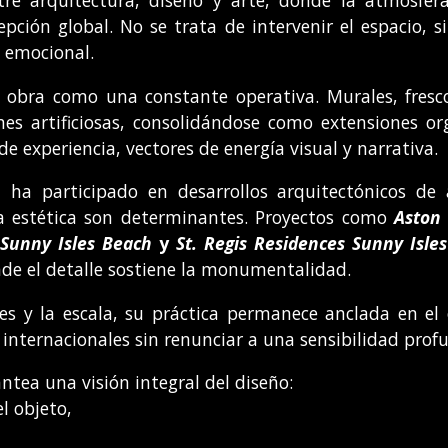
re arquitectura, diseño y arte, donde la atmósfera
pción global. No se trata de intervenir el espacio, s
n emocional.
u obra como una constante operativa. Murales, fresco
ones artificiosas, consolidándose como extensiones o
de experiencia, vectores de energía visual y narrativa.
ia ha participado en desarrollos arquitectónicos de
cia estética son determinantes. Proyectos como
Aston
 Sunny Isles Beach
y
St. Regis Residences Sunny Isle
de el detalle sostiene la monumentalidad.
 y la escala, su práctica permanece anclada en el ofi
 internacionales sin renunciar a una sensibilidad pro
ntea una visión integral del diseño:
l objeto,