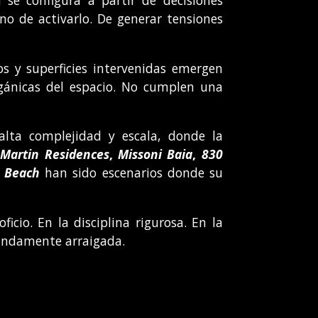
 se configura a partir de decisiones
ino de activarlo. De generar tensiones
s y superficies intervenidas emergen
rgánicas del espacio. No cumplen una
 alta complejidad y escala, donde la
 Martin Residences
,
Missoni Baia
,
830
s Beach
han sido escenarios donde su
cio. En la disciplina rigurosa. En la
fundamente arraigada.