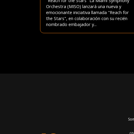
"Reach for the Stars" La Miami Symphony
Orchestra (MISO) lanzará una nueva y
emocionante iniciativa llamada "Reach for
the Stars", en colaboración con su recién
nombrado embajador y...
Som
co