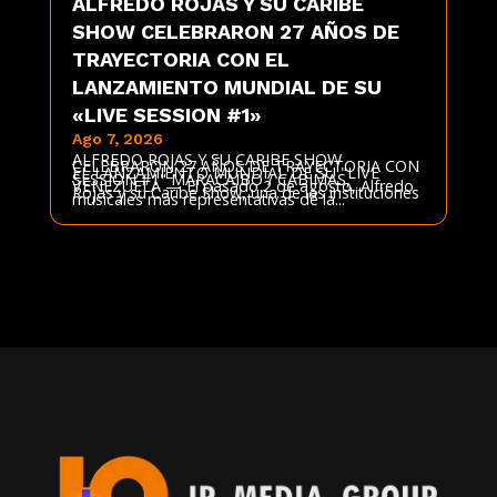
ALFREDO ROJAS Y SU CARIBE
SHOW CELEBRARON 27 AÑOS DE
TRAYECTORIA CON EL
LANZAMIENTO MUNDIAL DE SU
«LIVE SESSION #1»
Ago 7, 2026
ALFREDO ROJAS Y SU CARIBE SHOW
CELEBRARON 27 AÑOS DE TRAYECTORIA CON
EL LANZAMIENTO MUNDIAL DE SU "LIVE
SESSION #1" MARACAIBO / CABIMAS,
VENEZUELA — El pasado 2 de agosto, Alfredo
Rojas y su Caribe Show, una de las instituciones
musicales más representativas de la...