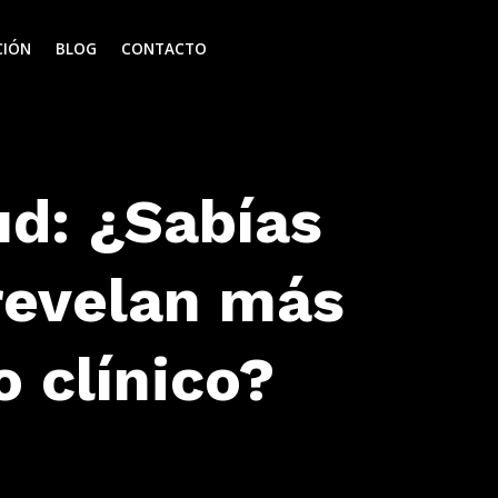
CIÓN
BLOG
CONTACTO
ud: ¿Sabías
 revelan más
 clínico?