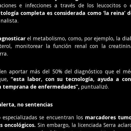
aciones e infecciones a través de los leucocitos o 
ología completa es considerada como ‘la reina’ d
nalista.
agnosticar
el metabolismo, como, por ejemplo, la diab
esterol, monitorear la función renal con la creatini
rra.
n aportar más del 50% del diagnóstico que el médi
 que,
“esta labor, con su tecnología, ayuda a con
ión temprana de enfermedades”,
puntualizó.
lerta, no sentencias
o especializadas se encuentran los
marcadores tumor
s oncológicos.
Sin embargo, la licenciada Serra acla