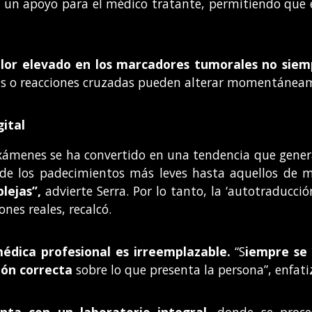
o un apoyo para el médico tratante, permitiendo que e
lor elevado en los marcadores tumorales no siem
as o reacciones cruzadas pueden alterar momentáneame
gital
 exámenes se ha convertido en una tendencia que gener
sde los padecimientos más leves hasta aquellos de 
lejas”,
advierte Serra. Por lo tanto, la ‘autotraducción
ones reales, recalcó.
médica profesional es irreemplazable.
“S
iempre se 
ión correcta
sobre lo que presenta la persona”, enfatiz
nta con un laboratorio integral,
donde se proce