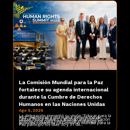
La Comisión Mundial para la Paz
fortalece su agenda internacional
durante la Cumbre de Derechos
Humanos en las Naciones Unidas
Ago 5, 2026
La delegación presentó su visión “Educar para la
Paz”, reconoció a una nueva generación de
Global Peace Makers y anunció una certificación
internacional para transformar el diálogo en
acciones concretas La Comisión Mundial para la
Paz participó los días 30 y 31 de...