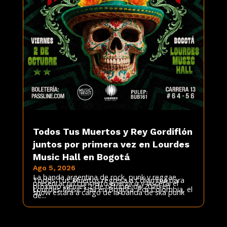
Todos Tus Muertos y Rey Gordiflón
juntos por primera vez en Lourdes
Music Hall en Bogotá
Ago 5, 2026
La banda argentina de rock, punk y reggae
Todos Tus Muertos regresa a Colombia para
presentar un concierto enérgico y visceral el
próximo viernes 2 de octubre de 2026 en
Lourdes Music Hall en Bogotá. Por Colombia, el
show estará a cargo de la banda de ska punk
de...