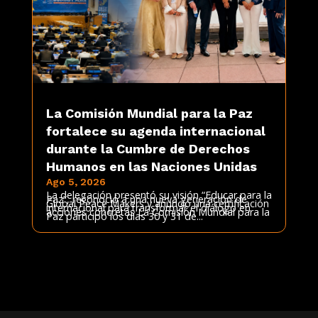
La Comisión Mundial para la Paz
fortalece su agenda internacional
durante la Cumbre de Derechos
Humanos en las Naciones Unidas
Ago 5, 2026
La delegación presentó su visión “Educar para la
Paz”, reconoció a una nueva generación de
Global Peace Makers y anunció una certificación
internacional para transformar el diálogo en
acciones concretas La Comisión Mundial para la
Paz participó los días 30 y 31 de...