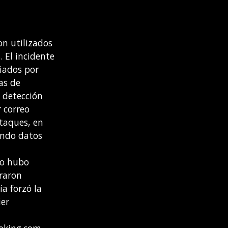
on utilizados
. El incidente
viados por
as de
n detección
 correo
ataques, en
zando datos
no hubo
graron
a forzó la
ier