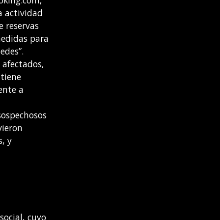
ooking.com,
a actividad
e reservas
medidas para
edes”.
 afectados,
tiene
rente a
 sospechosos
vieron
, y
social, cuyo