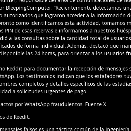
 Hunter, responsable del área de comunicaciones de B
 por BleepingComputer: “Recientemente detectamos un
o autorizados que lograron acceder a la información d
 pronto como identificamos esta actividad, tomamos 
os PIN de esas reservas e informamos a nuestros huésp
ió a las consultas sobre la cantidad total de usuarios
ficados de forma individual. Además, destacó que man
disponible las 24 horas, para orientar a los usuarios f
como Reddit para documentar la recepción de mensajes
tsApp. Los testimonios indican que los estafadores tu
mbres completos y detalles específicos de las estadías
lidad a solicitudes urgentes de pago.
tactos por WhatsApp fraudulentos. Fuente X
os de Reedit.
 mensajes falsos es una táctica común de la ingeniería 