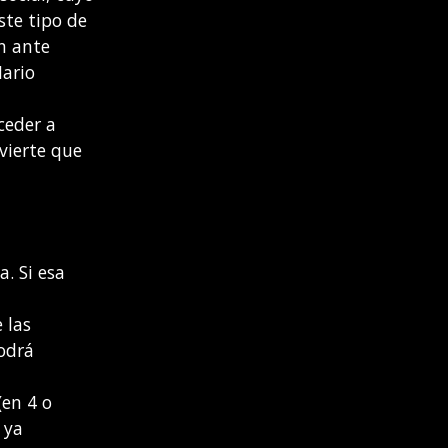
ste tipo de
én ante
Mario
ceder a
dvierte que
. Si esa
 las
podrá
(en 4 o
 ya