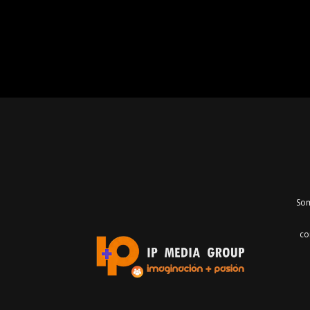
Som
co