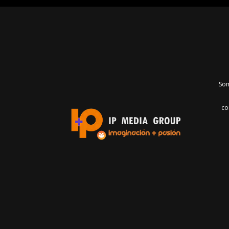
Som
co