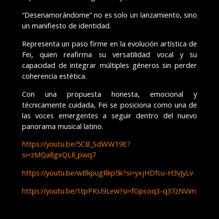
“Desenamorándome” no es solo un lanzamiento, sino
un manifiesto de identidad.
Representa un paso firme en la evolución artística de
Fei, quien reafirma su versatilidad vocal y su
capacidad de integrar múltiples géneros sin perder
coherencia estética.
Con una propuesta honesta, emocional y
técnicamente cuidada, Fei se posiciona como una de
las voces emergentes a seguir dentro del nuevo
panorama musical latino.
https://youtu.be/5CB_SdWW19E?
si=zMQa8gxQLIl_pwq7
https://youtu.be/wBkpugRkp5k?si=yxjHDfcu-H3vJyLv
https://youtu.be/1tpPKsI9Lew?si=fGpcoq3-q37zNVim