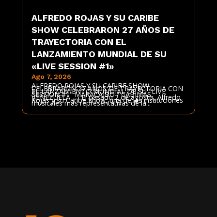
ALFREDO ROJAS Y SU CARIBE
SHOW CELEBRARON 27 AÑOS DE
TRAYECTORIA CON EL
LANZAMIENTO MUNDIAL DE SU
«LIVE SESSION #1»
Ago 7, 2026
ALFREDO ROJAS Y SU CARIBE SHOW
CELEBRARON 27 AÑOS DE TRAYECTORIA CON
EL LANZAMIENTO MUNDIAL DE SU "LIVE
SESSION #1" MARACAIBO / CABIMAS,
VENEZUELA — El pasado 2 de agosto, Alfredo
Rojas y su Caribe Show, una de las instituciones
musicales más representativas de la...