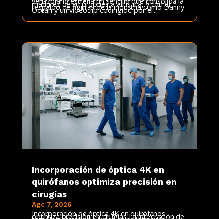
venezolano estrena un sencillo que consolida la
madurez de su propuesta artística, y con el
respaldo de figuras de la industria como Danny
Ocean y un videoclip codirigido por el...
Incorporación de óptica 4K en
quirófanos optimiza precisión en
cirugías
Ago 7, 2026
Incorporación de óptica 4K en quirófanos
optimiza precisión en cirugías La integración de