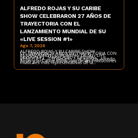
ALFREDO ROJAS Y SU CARIBE
SHOW CELEBRARON 27 AÑOS DE
TRAYECTORIA CON EL
LANZAMIENTO MUNDIAL DE SU
«LIVE SESSION #1»
Ago 7, 2026
ALFREDO ROJAS Y SU CARIBE SHOW
CELEBRARON 27 AÑOS DE TRAYECTORIA CON
EL LANZAMIENTO MUNDIAL DE SU "LIVE
SESSION #1" MARACAIBO / CABIMAS,
VENEZUELA — El pasado 2 de agosto, Alfredo
Rojas y su Caribe Show, una de las instituciones
musicales más representativas de la...