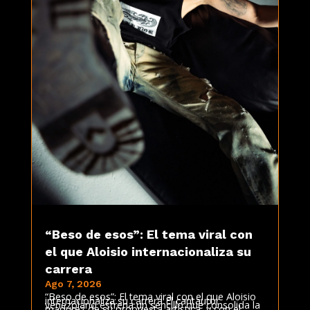
“Beso de esos”: El tema viral con
el que Aloisio internacionaliza su
carrera
Ago 7, 2026
“Beso de esos”: El tema viral con el que Aloisio
internacionaliza su carrera El cantautor
venezolano estrena un sencillo que consolida la
madurez de su propuesta artística, y con el