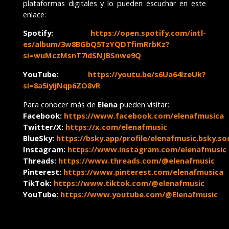
plataformas digitales y lo pueden escuchar en este
enlace:
Spotify:
https://open.spotify.com/intl-
es/album/3w8BGbQ5TzYQDTfimRrbKz?
si=wuMczMsnT7idSNJBSnwe9Q
YouTube:
https://youtu.be/s6Ua64lzeUk?
si=8a5iyijNqp6ZO8vR
Para conocer más de
Elena
pueden visitar:
Facebook:
https://www.facebook.com/elenafmusica
Twitter/X:
https://x.com/elenafmusic
BlueSky:
https://bsky.app/profile/elenafmusic.bsky.soc
Instagram:
https://www.instagram.com/elenafmusic
Threads:
https://www.threads.com/@elenafmusic
Pinterest:
https://www.pinterest.com/elenafmusica
TikTok:
https://www.tiktok.com/@elenafmusic
YouTube:
https://www.youtube.com/@Elenafmusic