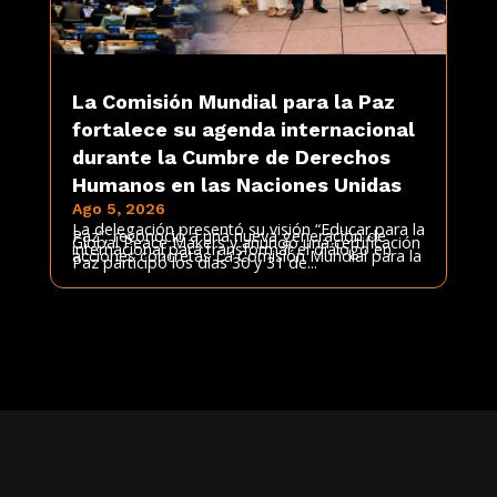
La Comisión Mundial para la Paz
fortalece su agenda internacional
durante la Cumbre de Derechos
Humanos en las Naciones Unidas
Ago 5, 2026
La delegación presentó su visión “Educar para la
Paz”, reconoció a una nueva generación de
Global Peace Makers y anunció una certificación
internacional para transformar el diálogo en
acciones concretas La Comisión Mundial para la
Paz participó los días 30 y 31 de...