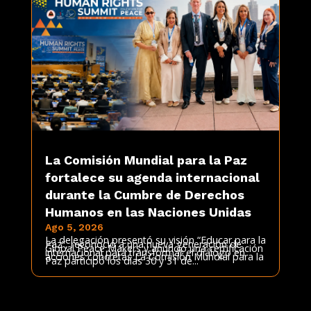
La Comisión Mundial para la Paz
fortalece su agenda internacional
durante la Cumbre de Derechos
Humanos en las Naciones Unidas
Ago 5, 2026
La delegación presentó su visión “Educar para la
Paz”, reconoció a una nueva generación de
Global Peace Makers y anunció una certificación
internacional para transformar el diálogo en
acciones concretas La Comisión Mundial para la
Paz participó los días 30 y 31 de...