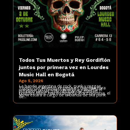
Todos Tus Muertos y Rey Gordiflón
juntos por primera vez en Lourdes
Music Hall en Bogotá
Ago 5, 2026
La banda argentina de rock, punk y reggae
Todos Tus Muertos regresa a Colombia para
presentar un concierto enérgico y visceral el
próximo viernes 2 de octubre de 2026 en
Lourdes Music Hall en Bogotá. Por Colombia, el
show estará a cargo de la banda de ska punk
de...