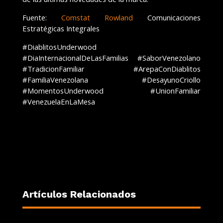
Fuente:
Comstat Rowland
Comunicaciones
Estratégicas Integrales
#DiablitosUnderwood
#DiaInternacionalDeLasFamilias #SaborVenezolano
#TradicionFamiliar #ArepaConDiablitos
#FamiliaVenezolana #DesayunoCriollo
#MomentosUnderwood #UnionFamiliar
#VenezuelaEnLaMesa
Artículos Relacionados