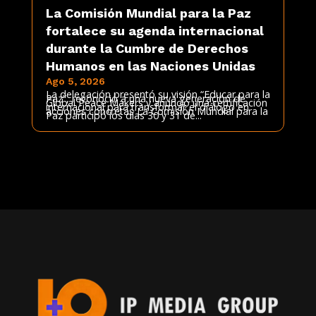
La Comisión Mundial para la Paz
fortalece su agenda internacional
durante la Cumbre de Derechos
Humanos en las Naciones Unidas
Ago 5, 2026
La delegación presentó su visión “Educar para la
Paz”, reconoció a una nueva generación de
Global Peace Makers y anunció una certificación
internacional para transformar el diálogo en
acciones concretas La Comisión Mundial para la
Paz participó los días 30 y 31 de...