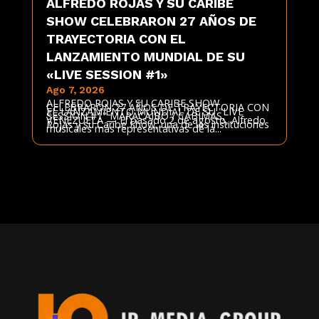
ALFREDO ROJAS Y SU CARIBE
SHOW CELEBRARON 27 AÑOS DE
TRAYECTORIA CON EL
LANZAMIENTO MUNDIAL DE SU
«LIVE SESSION #1»
Ago 7, 2026
ALFREDO ROJAS Y SU CARIBE SHOW
CELEBRARON 27 AÑOS DE TRAYECTORIA CON
EL LANZAMIENTO MUNDIAL DE SU "LIVE
SESSION #1" MARACAIBO / CABIMAS,
VENEZUELA — El pasado 2 de agosto, Alfredo
Rojas y su Caribe Show, una de las instituciones
musicales más representativas de la...