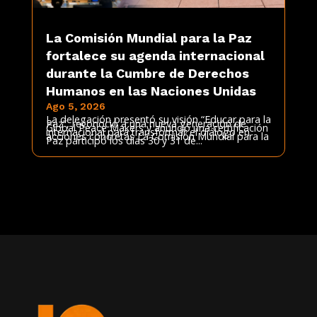
La Comisión Mundial para la Paz
fortalece su agenda internacional
durante la Cumbre de Derechos
Humanos en las Naciones Unidas
Ago 5, 2026
La delegación presentó su visión “Educar para la
Paz”, reconoció a una nueva generación de
Global Peace Makers y anunció una certificación
internacional para transformar el diálogo en
acciones concretas La Comisión Mundial para la
Paz participó los días 30 y 31 de...