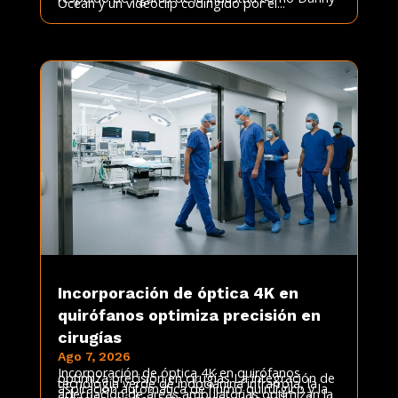
Ocean y un videoclip codirigido por el...
Incorporación de óptica 4K en
quirófanos optimiza precisión en
cirugías
Ago 7, 2026
Incorporación de óptica 4K en quirófanos
optimiza precisión en cirugías La integración de
tecnología verde de indocianina infrarroja, la
aspiración automática de humo quirúrgico y la
adecuación de áreas ambulatorias optimizan la