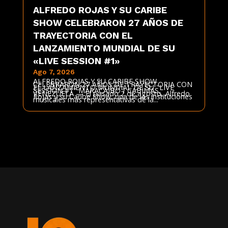
ALFREDO ROJAS Y SU CARIBE
SHOW CELEBRARON 27 AÑOS DE
TRAYECTORIA CON EL
LANZAMIENTO MUNDIAL DE SU
«LIVE SESSION #1»
Ago 7, 2026
ALFREDO ROJAS Y SU CARIBE SHOW
CELEBRARON 27 AÑOS DE TRAYECTORIA CON
EL LANZAMIENTO MUNDIAL DE SU "LIVE
SESSION #1" MARACAIBO / CABIMAS,
VENEZUELA — El pasado 2 de agosto, Alfredo
Rojas y su Caribe Show, una de las instituciones
musicales más representativas de la...