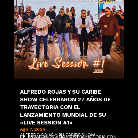
ALFREDO ROJAS Y SU CARIBE
SHOW CELEBRARON 27 AÑOS DE
TRAYECTORIA CON EL
LANZAMIENTO MUNDIAL DE SU
«LIVE SESSION #1»
Ago 7, 2026
ALFREDO ROJAS Y SU CARIBE SHOW
CELEBRARON 27 AÑOS DE TRAYECTORIA CON