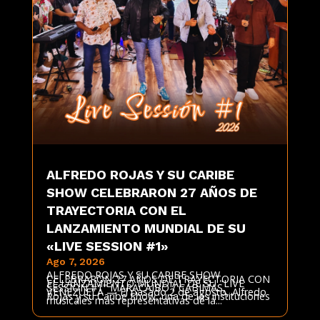
ALFREDO ROJAS Y SU CARIBE
SHOW CELEBRARON 27 AÑOS DE
TRAYECTORIA CON EL
LANZAMIENTO MUNDIAL DE SU
«LIVE SESSION #1»
Ago 7, 2026
ALFREDO ROJAS Y SU CARIBE SHOW
CELEBRARON 27 AÑOS DE TRAYECTORIA CON
EL LANZAMIENTO MUNDIAL DE SU "LIVE
SESSION #1" MARACAIBO / CABIMAS,
VENEZUELA — El pasado 2 de agosto, Alfredo
Rojas y su Caribe Show, una de las instituciones
musicales más representativas de la...