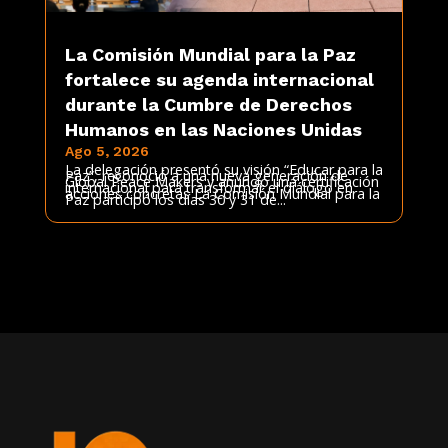
La Comisión Mundial para la Paz
fortalece su agenda internacional
durante la Cumbre de Derechos
Humanos en las Naciones Unidas
Ago 5, 2026
La delegación presentó su visión “Educar para la
Paz”, reconoció a una nueva generación de
Global Peace Makers y anunció una certificación
internacional para transformar el diálogo en
acciones concretas La Comisión Mundial para la
Paz participó los días 30 y 31 de...