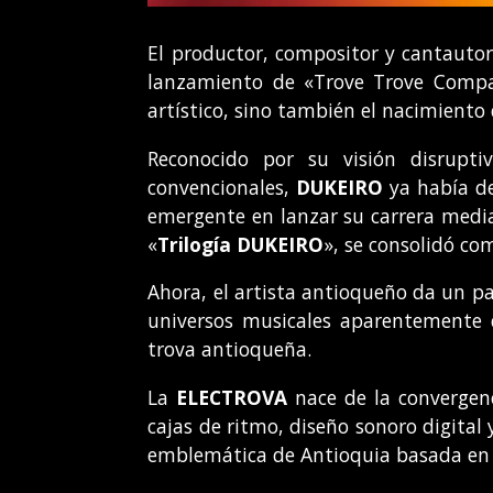
El productor, compositor y cantaut
lanzamiento de «Trove Trove Compañ
artístico, sino también el nacimien
Reconocido por su visión disrupt
convencionales,
DUKEIRO
ya había de
emergente en lanzar su carrera media
«
Trilogía DUKEIRO
», se consolidó c
Ahora, el artista antioqueño da un p
universos musicales aparentemente d
trova antioqueña.
La
ELECTROVA
nace de la convergenc
cajas de ritmo, diseño sonoro digital y
emblemática de Antioquia basada en la