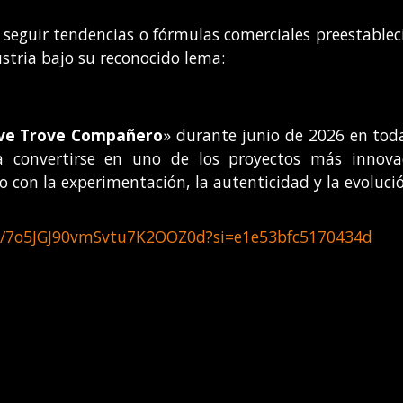
r sin seguir tendencias o fórmulas comerciales preestab
stria bajo su reconocido lema:
ve Trove Compañero
» durante junio de 2026 en todas
 convertirse en uno de los proyectos más innova
con la experimentación, la autenticidad y la evolució
rack/7o5JGJ90vmSvtu7K2OOZ0d?si=e1e53bfc5170434d