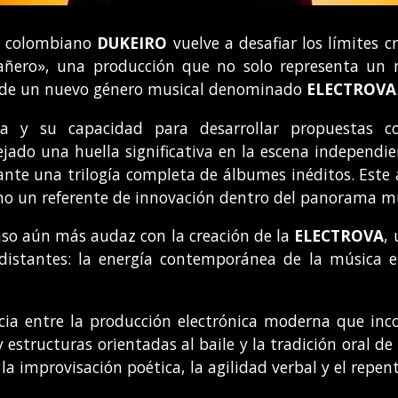
or colombiano
DUKEIRO
vuelve a desafiar los límites c
ero», una producción que no solo representa un n
to de un nuevo género musical denominado
ELECTROVA
iva y su capacidad para desarrollar propuestas c
jado una huella significativa en la escena independien
nte una trilogía completa de álbumes inéditos. Este
omo un referente de innovación dentro del panorama m
aso aún más audaz con la creación de la
ELECTROVA
,
istantes: la energía contemporánea de la música ele
ia entre la producción electrónica moderna que inco
 estructuras orientadas al baile y la tradición oral de
 improvisación poética, la agilidad verbal y el repen