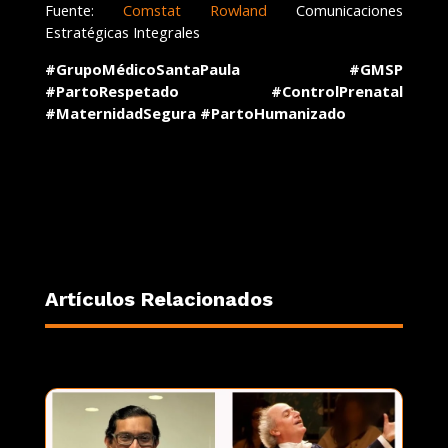
Fuente:
Comstat Rowland
Comunicaciones
Estratégicas Integrales
#GrupoMédicoSantaPaula #GMSP
#PartoRespetado #ControlPrenatal
#MaternidadSegura #PartoHumanizado
Artículos Relacionados