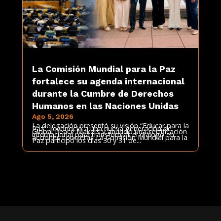
La Comisión Mundial para la Paz
fortalece su agenda internacional
durante la Cumbre de Derechos
Humanos en las Naciones Unidas
Ago 5, 2026
La delegación presentó su visión “Educar para la
Paz”, reconoció a una nueva generación de
Global Peace Makers y anunció una certificación
internacional para transformar el diálogo en
acciones concretas La Comisión Mundial para la
Paz participó los días 30 y 31 de...