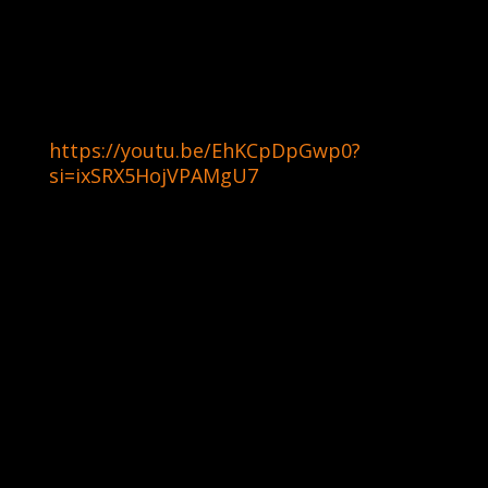
y Abelito En La Guitarra; mientras que
desde México se sumaron Eduardo
Lechuga y Marco Madrigal, responsables
de la versión ranchera del sencillo “Ya Lo
Sé”.
https://youtu.be/EhKCpDpGwp0?
si=ixSRX5HojVPAMgU7
El álbum fue desarrollado junto a su
manejador y productor Dave
Laureano para el sello
independiente Zonido
Network, distribuido por La Oreja Media
Group, marcando una nueva etapa de
crecimiento para el artista.
“Estoy en una etapa donde disfruto cada
parte del proceso, por eso este álbum se
trabajó sin prisa y cuidando cada detalle.
Para un artista y sello independiente