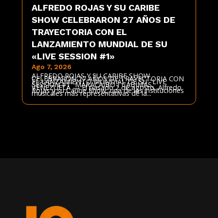
ALFREDO ROJAS Y SU CARIBE
SHOW CELEBRARON 27 AÑOS DE
TRAYECTORIA CON EL
LANZAMIENTO MUNDIAL DE SU
«LIVE SESSION #1»
Ago 7, 2026
ALFREDO ROJAS Y SU CARIBE SHOW
CELEBRARON 27 AÑOS DE TRAYECTORIA CON
EL LANZAMIENTO MUNDIAL DE SU "LIVE
SESSION #1" MARACAIBO / CABIMAS,
VENEZUELA — El pasado 2 de agosto, Alfredo
Rojas y su Caribe Show, una de las instituciones
musicales más representativas de la...