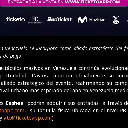
n Venezuela se incorpora como aliado estratégico del fest
as de pago
ectáculos masivos en Venezuela continúa evoluciona
oportunidad,
Cashea
anuncia oficialmente su inco
liado estratégico del evento, reafirmando su compr
festival urbano más esperado del año en Venezuela med
tes
Cashea
podrán adquirir sus entradas a través de 
toapp.com
, su taquilla física ubicada en el nivel P
 y
atc@ticketoapp.com
).