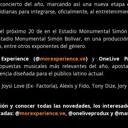
 concierto del año, marcando así una nueva etapa
idianas para integrarse, oficialmente, al entretenimie
el próximo 20 de en el Estadio Monumental Simón B
stadio Monumental Simón Bolívar, en una producción 
o, entre otros exponentes del género.
Experience
(
@
morexperience.ve
)
y
OneLive 
puestas musicales más relevantes del año, aposta
encia diseñada para el público latino actual.
, Joysi Love (Ex- Factoría), Alexis y Fido, Tony Dize, Jo
ión y conocer todas las novedades, los interesado
radas: @
morexperience.ve
, @oneliveprodux y @ma