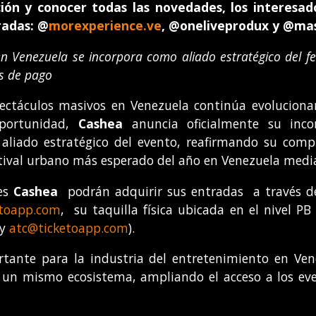
ión y conocer todas las novedades, los interesado
radas: @
morexperience.ve
, @oneliveprodux y @ma
n Venezuela se incorpora como aliado estratégico del fest
as de pago
ectáculos masivos en Venezuela continúa evoluciona
oportunidad,
Cashea
anuncia oficialmente su inco
liado estratégico del evento, reafirmando su compr
festival urbano más esperado del año en Venezuela med
tes
Cashea
podrán adquirir sus entradas a través de 
toapp.com
, su taquilla física ubicada en el nivel P
 y
atc@ticketoapp.com
).
tante para la industria del entretenimiento en Venez
n un mismo ecosistema, ampliando el acceso a los ev